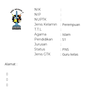
NIK
:
NIP
:
NUPTK
:
Jenis Kelamin
: Perempuan
T.T.L
:
Agama
: Islam
Pendidikan
: S1
Jurusan
:
Status
: PNS
Jenis GTK
: Guru kelas
Alamat :