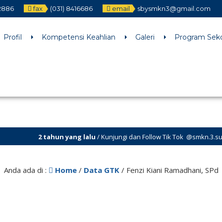
12886
fax
(031) 8416686
email
sbysmkn3@gmail.com
h an argument that is
deprecated
since version 6.9.0! IE conditiona
ne
6170
Profil
Kompetensi Keahlian
Galeri
Program Sek
2 tahun yang lalu
/ Kunjungi dan Follow Tik Tok @smkn.3.surabay
Anda ada di :
Home
/
Data GTK
/
Fenzi Kiani Ramadhani, SPd