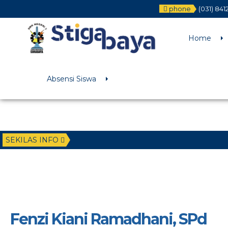
phone
(031) 84
Deprecated
: Function WP_Dependencies->add_data() was called wit
/home/u6225882/public_html/wp-includes/functions.php
on li
Home
Absensi Siswa
SEKILAS INFO
Fenzi Kiani Ramadhani, SPd