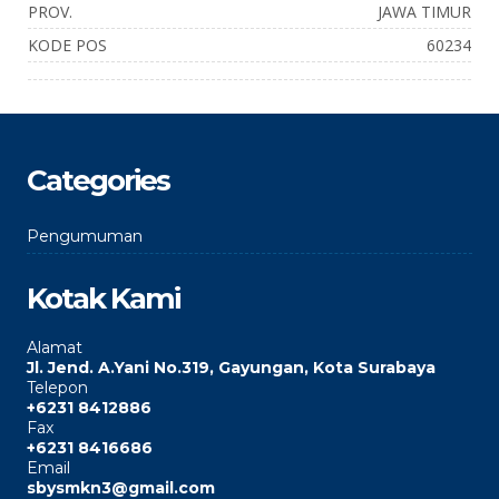
PROV.
JAWA TIMUR
KODE POS
60234
Categories
Pengumuman
Kotak Kami
Alamat
Jl. Jend. A.Yani No.319, Gayungan, Kota Surabaya
Telepon
+6231 8412886
Fax
+6231 8416686
Email
sbysmkn3@gmail.com