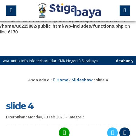
Deprecated
: Function WP_Dependencies->add_data() was called
with an argument that is
deprecated
since version 6.9.0! IE
conditional comments are ignored by all supported browsers. in
/home/u6225882/public_html/wp-includes/functions.php
on
line
6170
untuk info info terbaru dari SMK Negeri 3 Surabaya
6 tahun yang la
Anda ada di :
Home
/
Slideshow
/
slide 4
slide 4
Diterbitkan :
Monday, 13 Feb 2023
-
Kategori :