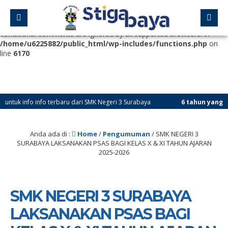
Deprecated
: Function WP_Dependencies->add_data() was called
with an argument that is
deprecated
since version 6.9.0! IE
conditional comments are ignored by all supported browsers. in
/home/u6225882/public_html/wp-includes/functions.php
on
line
6170
nfo info terbaru dari SMK Negeri 3 Surabaya
6 tahun yang lalu
/ Sub
Anda ada di :
Home
/
Pengumuman
/
SMK NEGERI 3
SURABAYA LAKSANAKAN PSAS BAGI KELAS X & XI TAHUN AJARAN
2025-2026
SMK NEGERI 3 SURABAYA
LAKSANAKAN PSAS BAGI