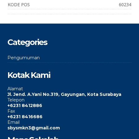
KODE POS
60234
Categories
Pengumuman
Kotak Kami
Alamat
Jl. Jend. A.Yani No.319, Gayungan, Kota Surabaya
Telepon
+6231 8412886
Fax
+6231 8416686
Email
sbysmkn3@gmail.com