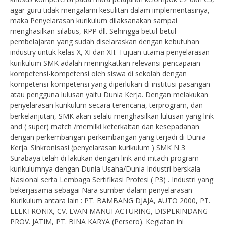
agar guru tidak mengalami kesulitan dalam implementasinya,
maka Penyelarasan kurikulum dilaksanakan sampai
menghasilkan silabus, RPP dll. Sehingga betul-betul
pembelajaran yang sudah diselaraskan dengan kebutuhan
industry untuk kelas X, XI dan XII. Tujuan utama penyelarasan
kurikulum SMK adalah meningkatkan relevansi pencapaian
kompetensi-kompetensi oleh siswa di sekolah dengan
kompetensi-kompetensi yang diperlukan di institusi pasangan
atau pengguna lulusan yaitu Dunia Kerja. Dengan melakukan
penyelarasan kurikulum secara terencana, terprogram, dan
berkelanjutan, SMK akan selalu menghasilkan lulusan yang link
and ( super) match /memilki keterkaitan dan kesepadanan
dengan perkembangan-perkembangan yang terjadi di Dunia
Kerja. Sinkronisasi (penyelarasan kurikulum ) SMK N 3
Surabaya telah di lakukan dengan link and mtach program
kurikulumnya dengan Dunia Usaha/Dunia Industri berskala
Nasional serta Lembaga Sertifikasi Profesi ( P3) . Industri yang
bekerjasama sebagai Nara sumber dalam penyelarasan
Kurikulum antara lain : PT. BAMBANG DJAJA, AUTO 2000, PT.
ELEKTRONIX, CV. EVAN MANUFACTURING, DISPERINDANG
PROV. JATIM, PT. BINA KARYA (Persero). Kegiatan ini