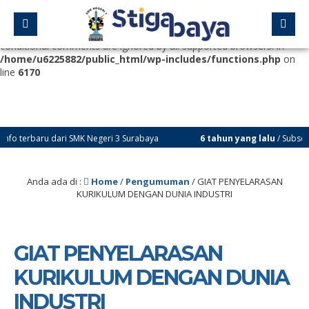
Deprecated
: Function WP_Dependencies->add_data() was called
with an argument that is
deprecated
since version 6.9.0! IE
conditional comments are ignored by all supported browsers. in
/home/u6225882/public_html/wp-includes/functions.php
on
line
6170
ru dari SMK Negeri 3 Surabaya
6 tahun yang lalu
/ Subscribe Youtub
Anda ada di :
Home
/
Pengumuman
/
GIAT PENYELARASAN
KURIKULUM DENGAN DUNIA INDUSTRI
GIAT PENYELARASAN
KURIKULUM DENGAN DUNIA
INDUSTRI