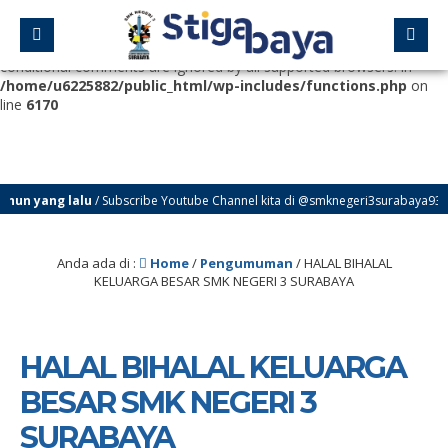
Deprecated
: Function WP_Dependencies->add_data() was called
with an argument that is
deprecated
since version 6.9.0! IE
conditional comments are ignored by all supported browsers. in
/home/u6225882/public_html/wp-includes/functions.php
on
line
6170
alu
/ Subscribe Youtube Channel kita di @smknegeri3surabaya939 untuk info S
baya
Anda ada di :
Home
/
Pengumuman
/
HALAL BIHALAL
KELUARGA BESAR SMK NEGERI 3 SURABAYA
HALAL BIHALAL KELUARGA
BESAR SMK NEGERI 3
SURABAYA