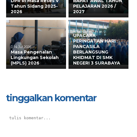
DPR RI Masa Reses V
RAPAT AWAL TAHUN
Tahun Sidang 2025-
PELAJARAN 2026 /
2026
2027
4 Jun 2026
UPACARA
PERINGATAN HARI
PANCASILA
14 Jul 2026
Masa Pengenalan
BERLANGSUNG
Lingkungan Sekolah
KHIDMAT DI SMK
(MPLS) 2026
NEGERI 3 SURABAYA
tinggalkan komentar