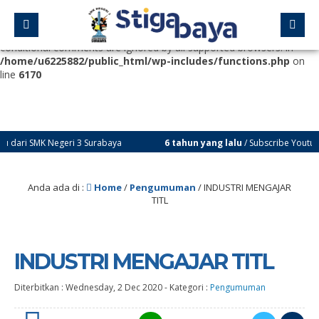
Deprecated
: Function WP_Dependencies->add_data() was called
with an argument that is
deprecated
since version 6.9.0! IE
conditional comments are ignored by all supported browsers. in
/home/u6225882/public_html/wp-includes/functions.php
on
line
6170
K Negeri 3 Surabaya
6 tahun yang lalu
/ Subscribe Youtube Channel
Anda ada di :
Home
/
Pengumuman
/
INDUSTRI MENGAJAR
TITL
INDUSTRI MENGAJAR TITL
Diterbitkan :
Wednesday, 2 Dec 2020
-
Kategori :
Pengumuman