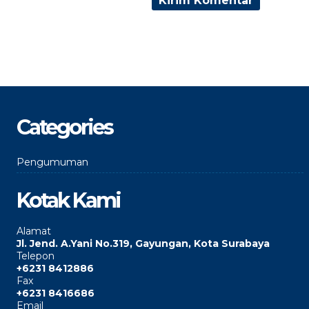
Categories
Pengumuman
Kotak Kami
Alamat
Jl. Jend. A.Yani No.319, Gayungan, Kota Surabaya
Telepon
+6231 8412886
Fax
+6231 8416686
Email