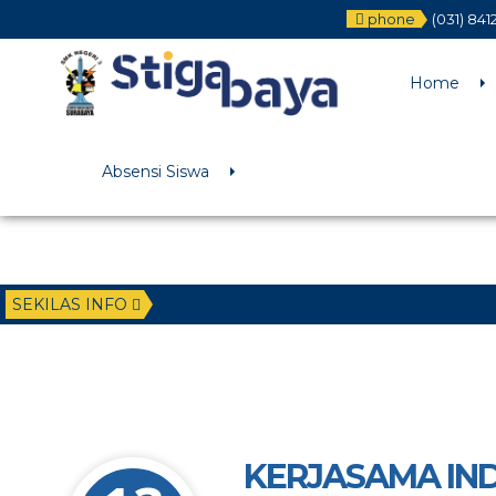
phone
(031) 84
Deprecated
: Function WP_Dependencies->add_data() was called wit
/home/u6225882/public_html/wp-includes/functions.php
on li
Home
Absensi Siswa
SEKILAS INFO
2 ta
KERJASAMA IND