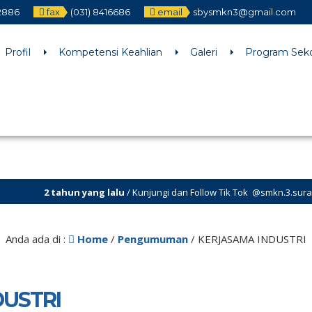
12886
fax
(031) 8416686
email
sbysmkn3@gmail.com
h an argument that is
deprecated
since version 6.9.0! IE conditiona
ne
6170
Profil
Kompetensi Keahlian
Galeri
Program Sek
hun yang lalu
/ Kunjungi dan Follow Tik Tok @smkn.3.surabaya untuk info
Anda ada di :
Home
/
Pengumuman
/
KERJASAMA INDUSTRI
USTRI