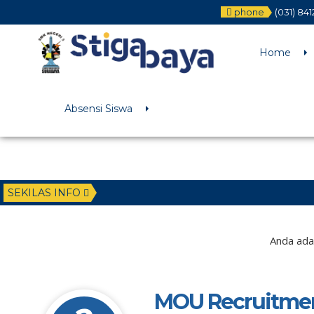
phone
(031) 84
Deprecated
: Function WP_Dependencies->add_data() was called wit
/home/u6225882/public_html/wp-includes/functions.php
on li
Home
Absensi Siswa
SEKILAS INFO
2 tahun y
Anda ada 
MOU Recruitmen