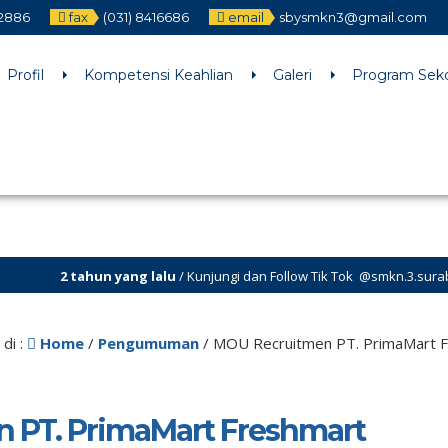
12886
fax
(031) 8416686
email
sbysmkn3@gmail.com
h an argument that is
deprecated
since version 6.9.0! IE conditiona
ne
6170
Profil
Kompetensi Keahlian
Galeri
Program Sek
ang lalu
/ Kunjungi dan Follow Tik Tok @smkn.3.surabaya untuk info inf
di :
Home
/
Pengumuman
/
MOU Recruitmen PT. PrimaMart 
 PT. PrimaMart Freshmart