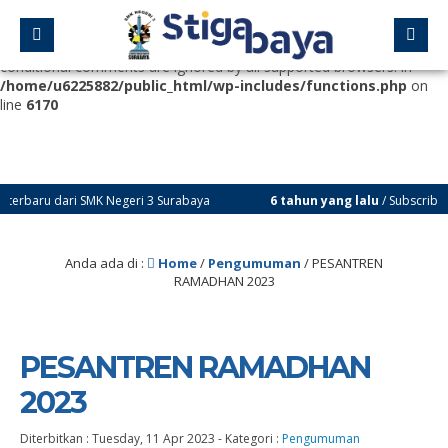
Deprecated
: Function WP_Dependencies->add_data() was called
with an argument that is
deprecated
since version 6.9.0! IE
conditional comments are ignored by all supported browsers. in
/home/u6225882/public_html/wp-includes/functions.php
on
line
6170
 dari SMK Negeri 3 Surabaya
6 tahun yang lalu
/ Subscribe Youtube 
Anda ada di :
Home
/
Pengumuman
/
PESANTREN
RAMADHAN 2023
PESANTREN RAMADHAN
2023
Diterbitkan :
Tuesday, 11 Apr 2023
-
Kategori :
Pengumuman