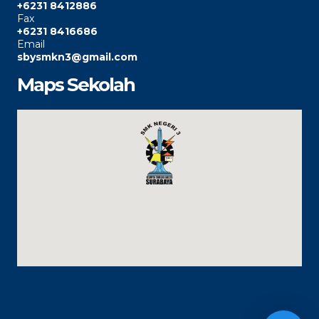
+6231 8412886
Fax
+6231 8416686
Email
sbysmkn3@gmail.com
Maps Sekolah