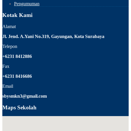
Pengumuman
Kotak Kami
Alamat
Jl. Jend. A.Yani No.319, Gayungan, Kota Surabaya
Telepon
+6231 8412886
Fax
+6231 8416686
Email
sbysmkn3@gmail.com
Maps Sekolah