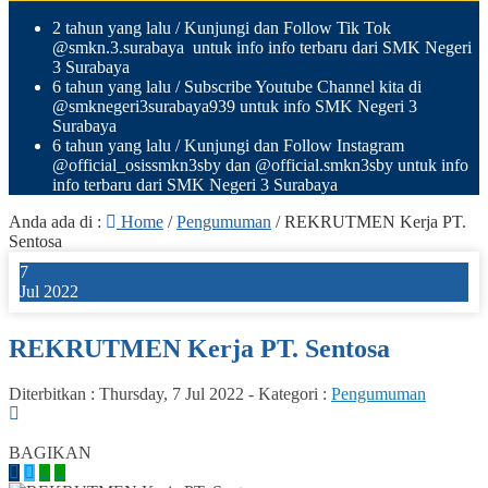
2 tahun yang lalu
/ Kunjungi dan Follow Tik Tok
@smkn.3.surabaya untuk info info terbaru dari SMK Negeri
3 Surabaya
6 tahun yang lalu
/ Subscribe Youtube Channel kita di
@smknegeri3surabaya939 untuk info SMK Negeri 3
Surabaya
6 tahun yang lalu
/ Kunjungi dan Follow Instagram
@official_osissmkn3sby dan @official.smkn3sby untuk info
info terbaru dari SMK Negeri 3 Surabaya
Anda ada di :
Home
/
Pengumuman
/
REKRUTMEN Kerja PT.
Sentosa
7
Jul 2022
REKRUTMEN Kerja PT. Sentosa
Diterbitkan :
Thursday, 7 Jul 2022
-
Kategori :
Pengumuman
0
BAGIKAN