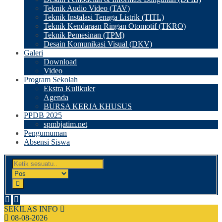
Teknik Audio Video (TAV)
Teknik Instalasi Tenaga Listrik (TITL)
Teknik Kendaraan Ringan Otomotif (TKRO)
Teknik Pemesinan (TPM)
Desain Komunikasi Visual (DKV)
Galeri
Download
Video
Program Sekolah
Ekstra Kulikuler
Agenda
BURSA KERJA KHUSUS
PPDB 2025
spmbjatim.net
Pengumuman
Absensi Siswa
SEKILAS INFO
08-08-2026