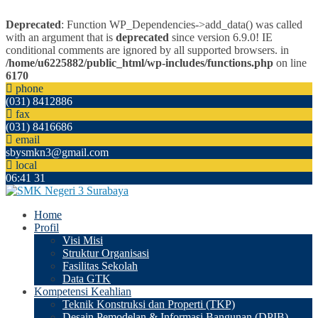
Deprecated
: Function WP_Dependencies->add_data() was called
with an argument that is
deprecated
since version 6.9.0! IE
conditional comments are ignored by all supported browsers. in
/home/u6225882/public_html/wp-includes/functions.php
on line
6170
phone
(031) 8412886
fax
(031) 8416686
email
sbysmkn3@gmail.com
local
06
:
41
31
Home
Profil
Visi Misi
Struktur Organisasi
Fasilitas Sekolah
Data GTK
Kompetensi Keahlian
Teknik Konstruksi dan Properti (TKP)
Desain Pemodelan & Informasi Bangunan (DPIB)