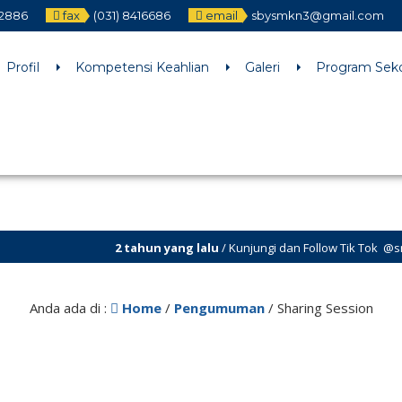
12886
fax
(031) 8416686
email
sbysmkn3@gmail.com
h an argument that is
deprecated
since version 6.9.0! IE conditiona
ne
6170
Profil
Kompetensi Keahlian
Galeri
Program Sek
2 tahun yang lalu
/ Kunjungi dan Follow Tik Tok @smkn.3.surabaya untu
Anda ada di :
Home
/
Pengumuman
/
Sharing Session