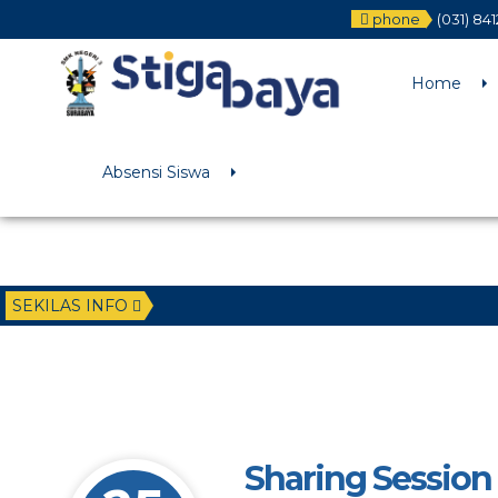
phone
(031) 84
Deprecated
: Function WP_Dependencies->add_data() was called wit
/home/u6225882/public_html/wp-includes/functions.php
on li
Home
Absensi Siswa
SEKILAS INFO
Sharing Session