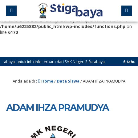
Deprecated
: Function WP_Dependencies->add_data() was called
with an argument that is
deprecated
since version 6.9.0! IE
conditional comments are ignored by all supported browsers. in
/home/u6225882/public_html/wp-includes/functions.php
on
line
6170
baya untuk info info terbaru dari SMK Negeri 3 Surabaya
6 tahun ya
Anda ada di :
Home
/
Data Siswa
/
ADAM IHZA PRAMUDYA
ADAM IHZA PRAMUDYA