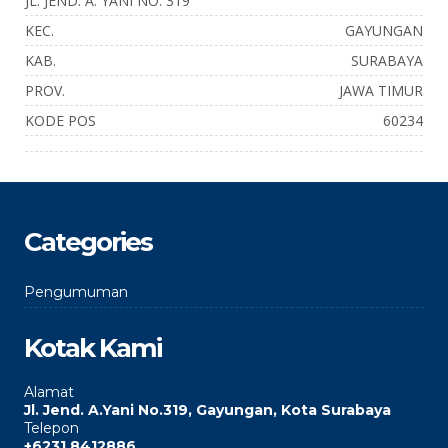
JL. JEND. A. YANI NO. 319
KEC.
GAYUNGAN
KAB.
SURABAYA
PROV.
JAWA TIMUR
KODE POS
60234
Categories
Pengumuman
Kotak Kami
Alamat
Jl. Jend. A.Yani No.319, Gayungan, Kota Surabaya
Telepon
+6231 8412886