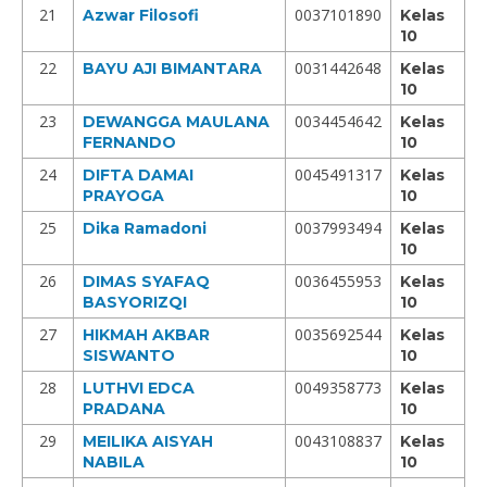
21
0037101890
Azwar Filosofi
Kelas
10
22
0031442648
BAYU AJI BIMANTARA
Kelas
10
23
0034454642
DEWANGGA MAULANA
Kelas
FERNANDO
10
24
0045491317
DIFTA DAMAI
Kelas
PRAYOGA
10
25
0037993494
Dika Ramadoni
Kelas
10
26
0036455953
DIMAS SYAFAQ
Kelas
BASYORIZQI
10
27
0035692544
HIKMAH AKBAR
Kelas
SISWANTO
10
28
0049358773
LUTHVI EDCA
Kelas
PRADANA
10
29
0043108837
MEILIKA AISYAH
Kelas
NABILA
10