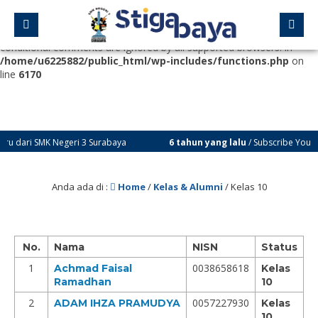
Deprecated
: Function WP_Dependencies->add_data() was called
with an argument that is
deprecated
since version 6.9.0! IE
conditional comments are ignored by all supported browsers. in
/home/u6225882/public_html/wp-includes/functions.php
on
line
6170
dari SMK Negeri 3 Surabaya
6 tahun yang lalu
/ Subscribe Youtube C
Anda ada di :
Home
/
Kelas & Alumni
/
Kelas 10
No.
Nama
NISN
Status
1
0038658618
Achmad Faisal
Kelas
Ramadhan
10
2
0057227930
ADAM IHZA PRAMUDYA
Kelas
10