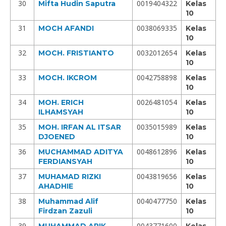
30
0019404322
Mifta Hudin Saputra
Kelas
10
31
0038069335
MOCH AFANDI
Kelas
10
32
0032012654
MOCH. FRISTIANTO
Kelas
10
33
0042758898
MOCH. IKCROM
Kelas
10
34
0026481054
MOH. ERICH
Kelas
ILHAMSYAH
10
35
0035015989
MOH. IRFAN AL ITSAR
Kelas
DJOENED
10
36
0048612896
MUCHAMMAD ADITYA
Kelas
FERDIANSYAH
10
37
0043819656
MUHAMAD RIZKI
Kelas
AHADHIE
10
38
0040477750
Muhammad Alif
Kelas
Firdzan Zazuli
10
39
0043771600