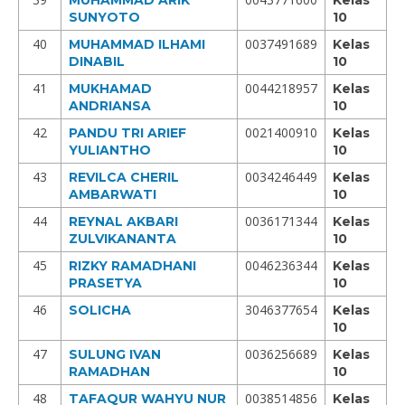
MUHAMMAD ARIK
Kelas
SUNYOTO
10
40
0037491689
MUHAMMAD ILHAMI
Kelas
DINABIL
10
41
0044218957
MUKHAMAD
Kelas
ANDRIANSA
10
42
0021400910
PANDU TRI ARIEF
Kelas
YULIANTHO
10
43
0034246449
REVILCA CHERIL
Kelas
AMBARWATI
10
44
0036171344
REYNAL AKBARI
Kelas
ZULVIKANANTA
10
45
0046236344
RIZKY RAMADHANI
Kelas
PRASETYA
10
46
3046377654
SOLICHA
Kelas
10
47
0036256689
SULUNG IVAN
Kelas
RAMADHAN
10
48
0038514856
TAFAQUR WAHYU NUR
Kelas