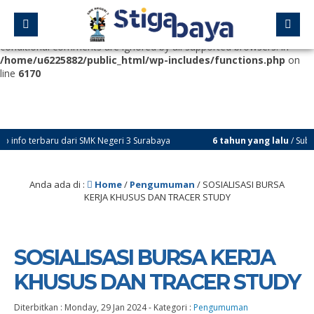
Deprecated
: Function WP_Dependencies->add_data() was called
with an argument that is
deprecated
since version 6.9.0! IE
conditional comments are ignored by all supported browsers. in
/home/u6225882/public_html/wp-includes/functions.php
on
line
6170
 dari SMK Negeri 3 Surabaya
6 tahun yang lalu
/ Subscribe Youtube 
Anda ada di :
Home
/
Pengumuman
/
SOSIALISASI BURSA
KERJA KHUSUS DAN TRACER STUDY
SOSIALISASI BURSA KERJA
KHUSUS DAN TRACER STUDY
Diterbitkan :
Monday, 29 Jan 2024
-
Kategori :
Pengumuman