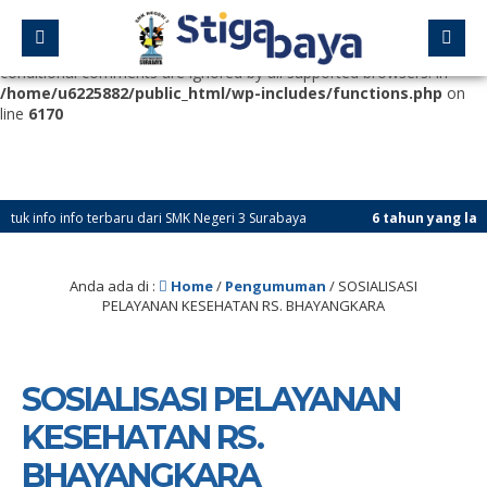
Deprecated
: Function WP_Dependencies->add_data() was called
with an argument that is
deprecated
since version 6.9.0! IE
conditional comments are ignored by all supported browsers. in
/home/u6225882/public_html/wp-includes/functions.php
on
line
6170
nfo terbaru dari SMK Negeri 3 Surabaya
6 tahun yang lalu
/ Subscri
Anda ada di :
Home
/
Pengumuman
/
SOSIALISASI
PELAYANAN KESEHATAN RS. BHAYANGKARA
SOSIALISASI PELAYANAN
KESEHATAN RS.
BHAYANGKARA