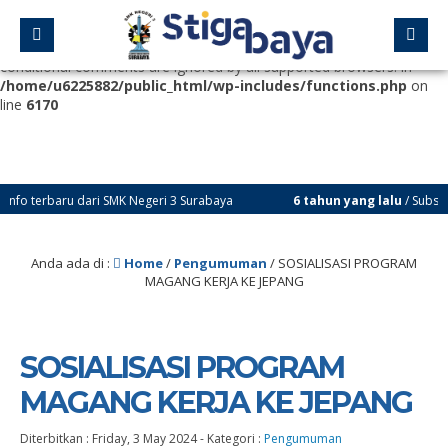
Deprecated
: Function WP_Dependencies->add_data() was called
with an argument that is
deprecated
since version 6.9.0! IE
conditional comments are ignored by all supported browsers. in
/home/u6225882/public_html/wp-includes/functions.php
on
line
6170
erbaru dari SMK Negeri 3 Surabaya
6 tahun yang lalu
/ Subscribe Yo
Anda ada di :
Home
/
Pengumuman
/
SOSIALISASI PROGRAM
MAGANG KERJA KE JEPANG
SOSIALISASI PROGRAM
MAGANG KERJA KE JEPANG
Diterbitkan :
Friday, 3 May 2024
-
Kategori :
Pengumuman